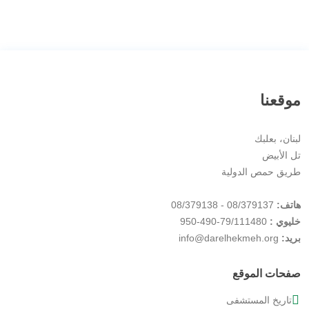
موقعنا
لبنان، بعلبك
تل الأبيض
طريق حمص الدولية
هاتف:
08/379137 - 08/379138
خليوي :
79/111480-490-950
بريد:
info@darelhekmeh.org
صفحات الموقع
تاريخ المستشفى