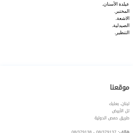
عيلدة الأسنان.
المختبر.
الاشعة.
الصيدلية.
التنظير.
موقعنا
لبنان، بعلبك
تل الأبيض
طريق حمص الدولية
هاتف:
08/379137 - 08/379138