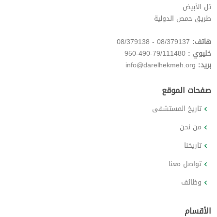
تل الأبيض
طريق حمص الدولية
هاتف:
08/379137 - 08/379138
خليوي :
79/111480-490-950
بريد:
info@darelhekmeh.org
صفحات الموقع
تاريخ المستشفى
من نحن
تاريخنا
تواصل معنا
وظائف
الأقسام