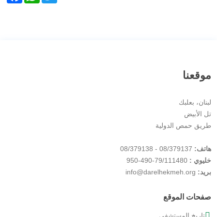
موقعنا
لبنان، بعلبك
تل الأبيض
طريق حمص الدولية
هاتف:
08/379137 - 08/379138
خليوي :
79/111480-490-950
بريد:
info@darelhekmeh.org
صفحات الموقع
تاريخ المستشفى