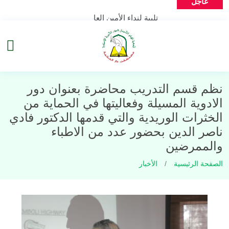
عاجل
تلبية لنداء الأمين العام لح ز ب الله سماحة الس يد
السافر للقرآن الكريم اقامت مستشفى دار الحكمة و
ليسمع العالم صوتنا نصرةً لكتاب ا
نظم قسم التدريب محاضرة بعنوان دور الادوية الم
اقامت مستشفى دار الحكمة مجلس عزاء حسيني ف
إستشهاد الرسو
#الإحياء_العاشورائي٢٠٢٣ #
الخثرات الوريدية والتي قدمها الدكتور فادي ناص
وشفيع المؤمنين ابا القاسم م
نظم قسم التدريب محاضرة بعنوان دور
الادوية المسيلة وفعاليتها في الحماية من
الخثرات الوريدية والتي قدمها الدكتور فادي
ناصر الدين بحضور عدد من الاطباء
والممرضين
الصفحة الرئيسية
الأخبار